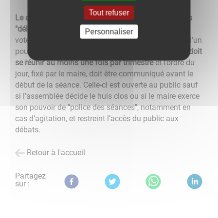
Tout refuser
Le conseil exerce ses compétences en adoptant des
"délibérations"
. Ce terme désigne ici les mesures
Personnaliser
votées. Il peut former des commissions disposant d’un
pouvoir d’étude des dossiers.
Le conseil municipal doit
se réunir au moins une fois par trimestre
et l’ordre du
jour, fixé par le maire, doit être communiqué avant le
début de la séance. Celle-ci est ouverte au public sauf
si l’assemblée décide le huis clos ou si le maire exerce
son pouvoir de "police des séances", notamment en
cas d’agitation, et restreint l’accès du public aux
débats.
Retour à l'accueil
Partagez
sur :