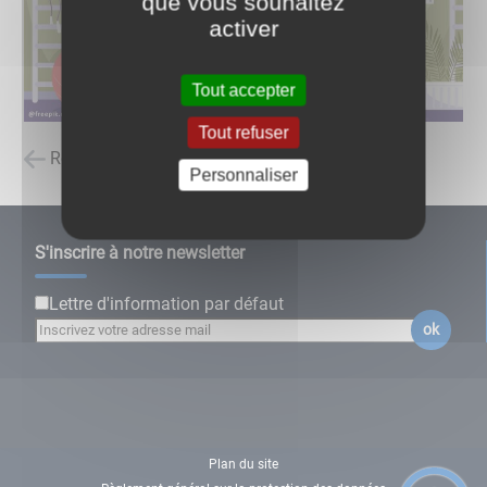
que vous souhaitez
activer
Tout accepter
Tout refuser
Retour à la liste des carnets d'adresses
Personnaliser
S'inscrire à notre newsletter
Lettre d'information par défaut
ok
Plan du site